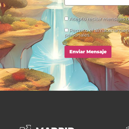
Acepto recibir mensajes d
Permito el almacenamien
personales.