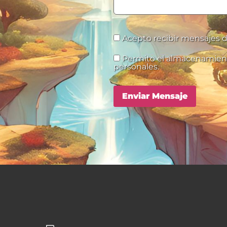
Acepto recibir mensajes d
Permito el almacenamien
personales.