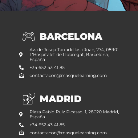
BARCELONA
Av. de Josep Tarradellas i Joan, 274, 08901
L'Hospitalet de Llobregat, Barcelona,
España
+34 652 43 41 85
contactacon@masquelearning.com
MADRID
Plaza Pablo Ruiz Picasso, 1, 28020 Madrid,
España
+34 652 43 41 85
contactacon@masquelearning.com