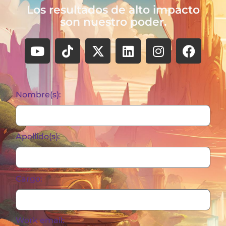
Los resultados de alto impacto
son nuestro poder.
Nombre(s):
Apellido(s):
Cargo:
Work email: